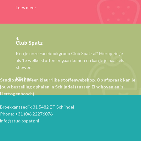
Lees meer
4.
Club Spatz
Ken je onze Facebookgroep Club Spatz al? Hierop zie je
als 1e welke stoffen er gaan komen en kan je je naaisels
showen.
Kijk hier
Studiospatz is een kleurrijke stoffenwebshop. Op afspraak kan je
jouw bestelling ophalen in Schijndel (tussen Eindhoven en ‘s-
Hertogenbosch).
Broekkantsedijk 31 5482 ET Schijndel
Phone: +31 (0)6 22276076
info@studiospatz.nl