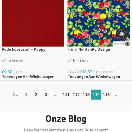
Rode boordstof – Poppy
Fruit- NordanRo Design
In stock
In stock
€
9,50
p/m
€
18,55
per meter
€
26,50
Toevoegen Aan Winkelwagen
Toevoegen Aan Winkelwagen
←
1
2
3
…
111
112
113
114
115
→
Onze Blog
Lees hier het laatste nieuws van Studiospatz!