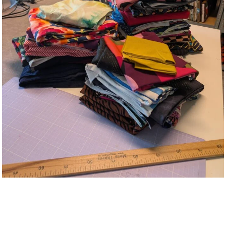
Laatste
meters!
mooie lappen voor een
leuke prijs
Couponnen