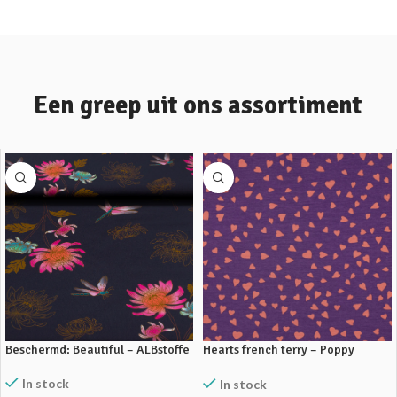
Kijk hier
kijk hier
Een greep uit ons assortiment
Beschermd: Beautiful – ALBstoffe
Hearts french terry – Poppy
Design
In stock
In stock