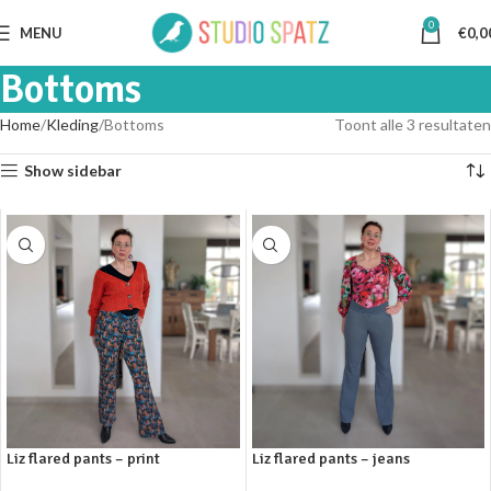
0
MENU
€
0,0
Bottoms
Home
Kleding
Bottoms
Toont alle 3 resultaten
Show sidebar
Liz flared pants – print
Liz flared pants – jeans