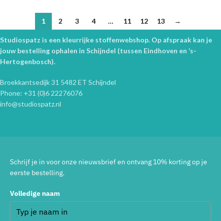
1
2
3
4
…
11
12
13
→
Studiospatz is een kleurrijke stoffenwebshop. Op afspraak kan je
jouw bestelling ophalen in Schijndel (tussen Eindhoven en ‘s-
Hertogenbosch).
Broekkantsedijk 31 5482 ET Schijndel
Phone: +31 (0)6 22276076
info@studiospatz.nl
Schrijf je in voor onze nieuwsbrief en ontvang 10% korting op je
eerste bestelling.
Volledige naam