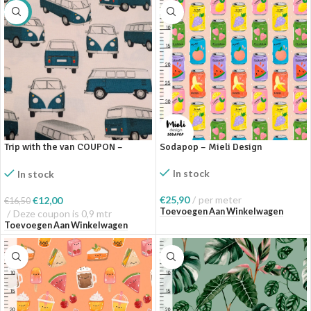
SALE
Trip with the van COUPON –
Sodapop – Mieli Design
Stenzo Textiles
In stock
In stock
€
25,90
per meter
€
12,00
€
16,50
Toevoegen Aan Winkelwagen
Deze coupon is 0,9 mtr
Toevoegen Aan Winkelwagen