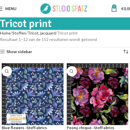
0
MENU
€
0,0
Tricot print
Home
Stoffen
Tricot, jacquard
Tricot print
Resultaat 1–12 van de 152 resultaten wordt getoond
Show sidebar
Blue flowers -StofFabrics
Peony chique -StofFabrics