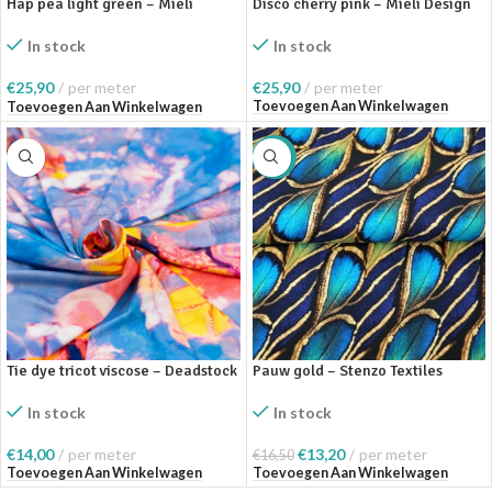
Hap pea light green – Mieli
Disco cherry pink – Mieli Design
Design
In stock
In stock
€
25,90
per meter
€
25,90
per meter
Toevoegen Aan Winkelwagen
Toevoegen Aan Winkelwagen
SALE
Tie dye tricot viscose – Deadstock
Pauw gold – Stenzo Textiles
In stock
In stock
€
14,00
per meter
€
13,20
per meter
€
16,50
Toevoegen Aan Winkelwagen
Toevoegen Aan Winkelwagen