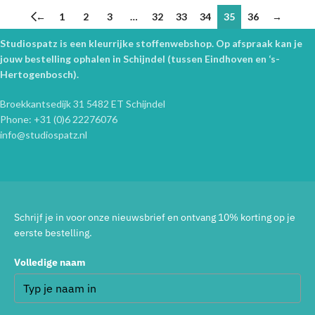
←
1
2
3
…
32
33
34
35
36
→
Studiospatz is een kleurrijke stoffenwebshop. Op afspraak kan je
jouw bestelling ophalen in Schijndel (tussen Eindhoven en ‘s-
Hertogenbosch).
Broekkantsedijk 31 5482 ET Schijndel
Phone: +31 (0)6 22276076
info@studiospatz.nl
Schrijf je in voor onze nieuwsbrief en ontvang 10% korting op je
eerste bestelling.
Volledige naam