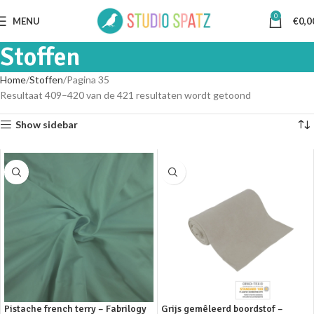
0
MENU
€
0,0
Stoffen
Home
Stoffen
Pagina 35
Resultaat 409–420 van de 421 resultaten wordt getoond
Show sidebar
Pistache french terry – Fabrilogy
Grijs gemêleerd boordstof –