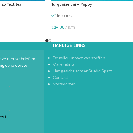
nzo Textiles
Turquoise uni – Poppy
In stock
€
14,00
p/m
elwagen
Toevoegen Aan Winkelwagen
HANDIGE LINKS
De milieu-inpact van stoffen
 onze nieuwsbrief en
Verzending
ng op je eerste
Het gezicht achter Studio Spatz
Contact
Stofsoorten