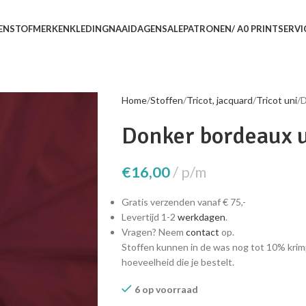
EN
STOFMERKEN
KLEDING
NAAIDAGEN
SALE
PATRONEN/ A0 PRINTSERVI
Home
Stoffen
Tricot, jacquard
Tricot uni
D
Donker bordeaux u
€
16,00
p/m
Gratis verzenden vanaf € 75,-
Levertijd 1-2
werkdagen
.
Vragen? Neem
contact
op.
Stoffen kunnen in de was nog tot 10% krim
hoeveelheid die je bestelt.
6 op voorraad