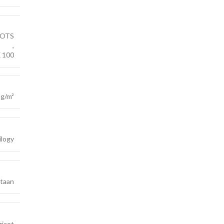
OTS
,
 100
 g/m²
ilogy
staan
ricot