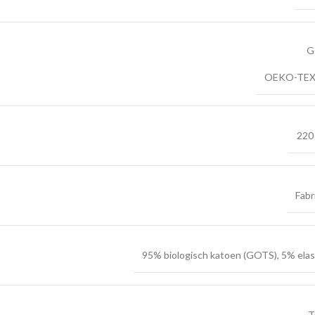
G
OEKO-TEX
220
Fabr
95% biologisch katoen (GOTS), 5% ela
T