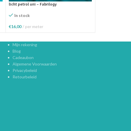
licht petrol uni – Fabrilogy
Oudroze uni – Fab
In stock
In stock
€
16,00
per meter
€
16,00
p/m
Toevoegen Aan Winkelwagen
Toevoegen Aan W
Mijn rekening
Blog
Cadeaubon
Algemene Voorwaarden
Privacybeleid
Retourbeleid