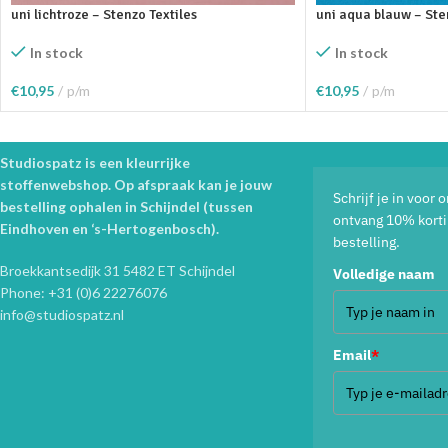
uni lichtroze – Stenzo Textiles
uni aqua blauw – Ste
In stock
In stock
€
10,95
p/m
€
10,95
p/m
Toevoegen Aan Winkelwagen
Toevoegen Aan Wink
Studiospatz is een kleurrijke
stoffenwebshop. Op afspraak kan je jouw
Schrijf je in voor
bestelling ophalen in Schijndel (tussen
ontvang 10% korti
Eindhoven en ‘s-Hertogenbosch).
bestelling.
Broekkantsedijk 31 5482 ET Schijndel
Volledige naam
Phone: +31 (0)6 22276076
info@studiospatz.nl
Email
*