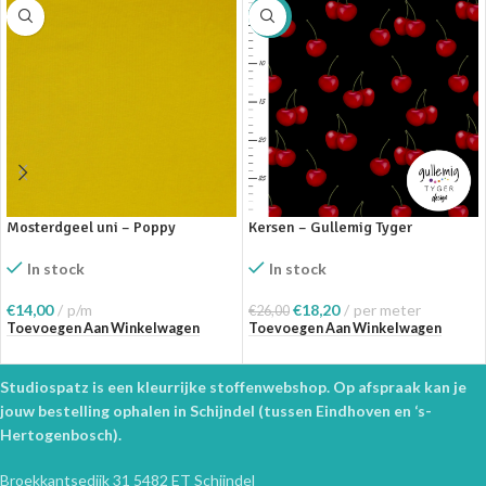
SALE
Mosterdgeel uni – Poppy
Kersen – Gullemig Tyger
In stock
In stock
€
14,00
p/m
€
18,20
per meter
€
26,00
Toevoegen Aan Winkelwagen
Toevoegen Aan Winkelwagen
Studiospatz is een kleurrijke stoffenwebshop. Op afspraak kan je
jouw bestelling ophalen in Schijndel (tussen Eindhoven en ‘s-
Hertogenbosch).
Broekkantsedijk 31 5482 ET Schijndel