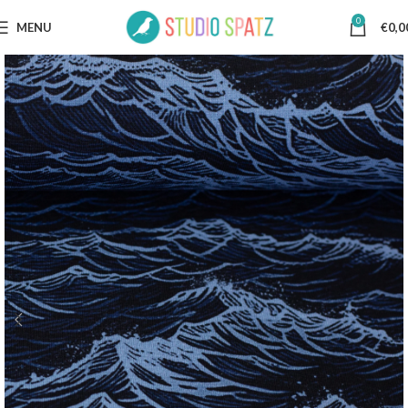
0
MENU
€
0,0