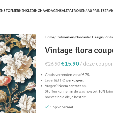
EN
STOFMERKEN
KLEDING
NAAIDAGEN
SALE
PATRONEN/ A0 PRINTSERVI
Home
Stofmerken
NordanRo Design
Vinta
Vintage flora cou
€
15,90
deze coupon 
€
26,50
Gratis verzenden vanaf € 75,-
Levertijd 1-2
werkdagen
.
Vragen? Neem
contact
op.
Stoffen kunnen in de was nog tot 10% krim
hoeveelheid die je bestelt.
1 op voorraad