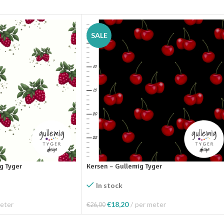
SALE
g Tyger
Kersen – Gullemig Tyger
In stock
eter
€
18,20
per meter
€
26,00
elwagen
Toevoegen Aan Winkelwagen