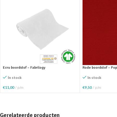
Ecru boordstof – Fabrilogy
Rode boordstof – Po
In stock
In stock
€
11,00
p/m
€
9,50
p/m
Toevoegen Aan Winkelwagen
Toevoegen Aan Wink
Gerelateerde producten