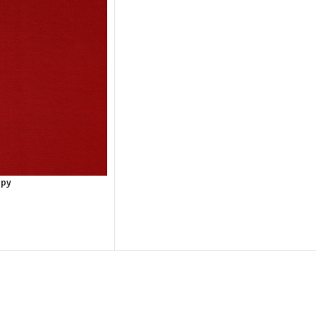
ppy
elwagen