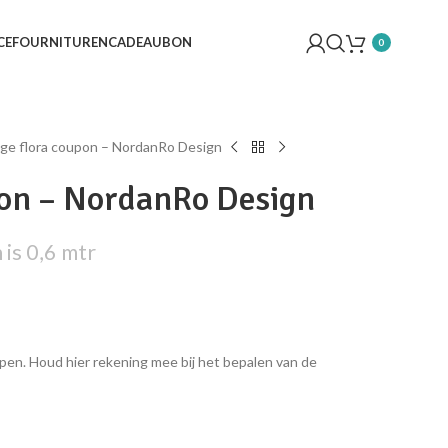
CE
FOURNITUREN
CADEAUBON
0
ge flora coupon – NordanRo Design
pon – NordanRo Design
is 0,6 mtr
pen. Houd hier rekening mee bij het bepalen van de