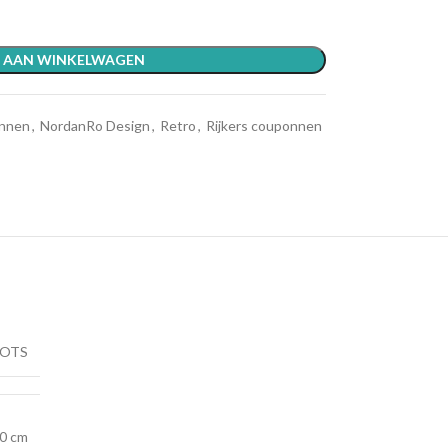
 AAN WINKELWAGEN
nnen
,
NordanRo Design
,
Retro
,
Rijkers couponnen
OTS
0 cm