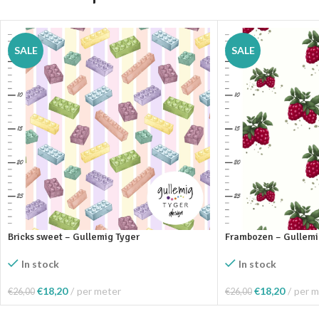
SALE
SALE
Bricks sweet – Gullemig Tyger
Frambozen – Gullemi
In stock
In stock
€
18,20
per meter
€
18,20
per m
€
26,00
€
26,00
Toevoegen Aan Winkelwagen
Toevoegen Aan Wink