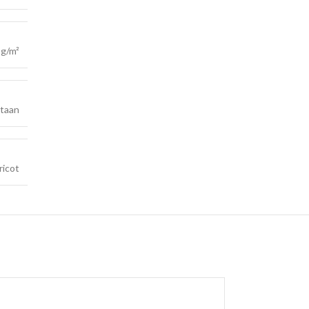
 g/m²
staan
ricot