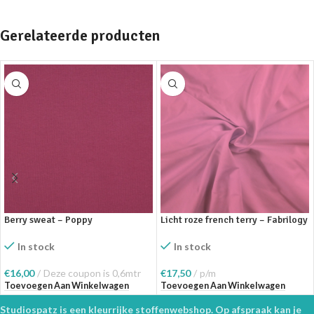
Gerelateerde producten
Berry sweat – Poppy
Licht roze french terry – Fabrilogy
In stock
In stock
€
16,00
Deze coupon is 0,6mtr
€
17,50
p/m
Toevoegen Aan Winkelwagen
Toevoegen Aan Winkelwagen
Studiospatz is een kleurrijke stoffenwebshop. Op afspraak kan je