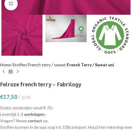
Click to enlarge
Home
Stoffen
French terry / sweat
French Terry / Sweat uni
Felroze french terry – Fabrilogy
€
17,50
p/m
Gratis verzenden vanaf € 75,-
Levertijd 1-2
werkdagen
.
Vragen? Neem
contact
op.
Stoffen kunnen in de was nog tot 10% krimpen. Houd hier rekening mee