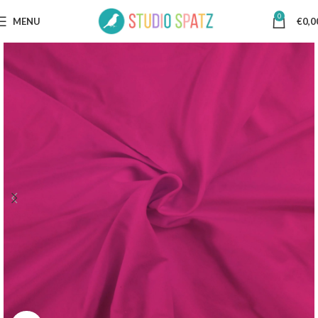
0
MENU
€
0,0