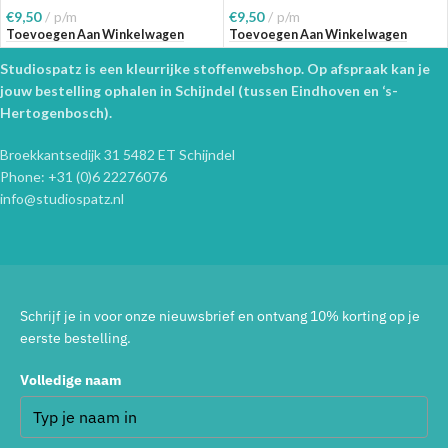
€
9,50
p/m
€
9,50
p/m
Toevoegen Aan Winkelwagen
Toevoegen Aan Winkelwagen
Studiospatz is een kleurrijke stoffenwebshop. Op afspraak kan je
jouw bestelling ophalen in Schijndel (tussen Eindhoven en ‘s-
Hertogenbosch).
Broekkantsedijk 31 5482 ET Schijndel
Phone: +31 (0)6 22276076
info@studiospatz.nl
Schrijf je in voor onze nieuwsbrief en ontvang 10% korting op je
eerste bestelling.
Volledige naam