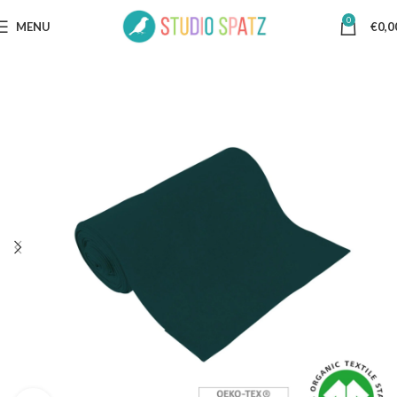
0
MENU
€
0,0