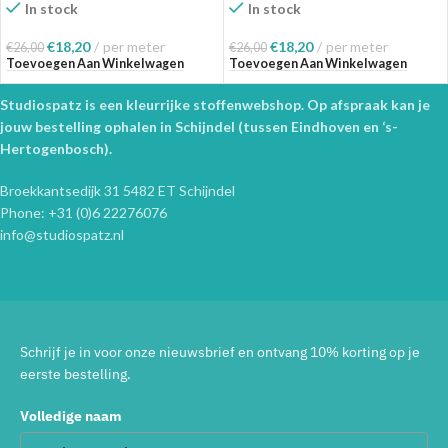
In stock
In stock
€
18,20
per meter
€
18,20
per meter
€
26,00
€
26,00
Toevoegen Aan Winkelwagen
Toevoegen Aan Winkelwagen
Studiospatz is een kleurrijke stoffenwebshop. Op afspraak kan je
jouw bestelling ophalen in Schijndel (tussen Eindhoven en ‘s-
Hertogenbosch).
Broekkantsedijk 31 5482 ET Schijndel
Phone: +31 (0)6 22276076
info@studiospatz.nl
Schrijf je in voor onze nieuwsbrief en ontvang 10% korting op je
eerste bestelling.
Volledige naam