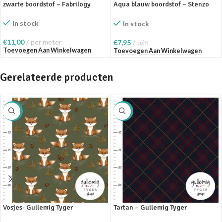
zwarte boordstof – Fabrilogy
Aqua blauw boordstof – Stenzo
Textiles
In stock
In stock
€
11,00
per meter
€
7,95
p/m
Toevoegen Aan Winkelwagen
Toevoegen Aan Winkelwagen
Gerelateerde producten
SALE
SALE
Vosjes- Gullemig Tyger
Tartan – Gullemig Tyger