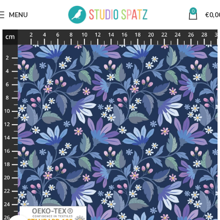
0
MENU
€
0,0