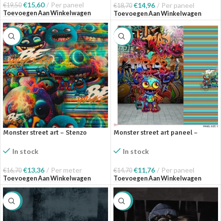
€
15,60
Per paneel
€
14,96
Per paneel
€
19,50
€
18,70
Toevoegen Aan Winkelwagen
Toevoegen Aan Winkelwagen
SALE
SALE
Monster street art – Stenzo
Monster street art paneel –
Textiles
Stenzo Textiles
In stock
In stock
€
13,36
Per meter
€
11,76
Per paneel
€
16,70
€
14,70
Toevoegen Aan Winkelwagen
Toevoegen Aan Winkelwagen
SALE
SALE