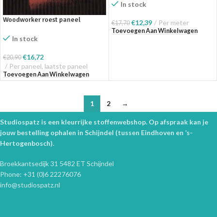
In stock
Woodworker roest paneel
€
12,39
Per meter
€
17,70
COUPON – Swafing
Toevoegen Aan Winkelwagen
In stock
€
16,72
€
20,90
Per paneel, laatste paneel
Toevoegen Aan Winkelwagen
1
2
→
Studiospatz is een kleurrijke stoffenwebshop. Op afspraak kan je
jouw bestelling ophalen in Schijndel (tussen Eindhoven en ‘s-
Hertogenbosch).
Broekkantsedijk 31 5482 ET Schijndel
Phone: +31 (0)6 22276076
info@studiospatz.nl