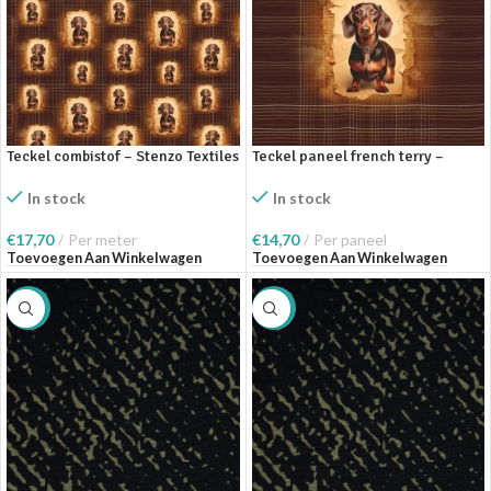
Teckel combistof – Stenzo Textiles
Teckel paneel french terry –
Stenzo Textiles
In stock
In stock
€
17,70
Per meter
€
14,70
Per paneel
Toevoegen Aan Winkelwagen
Toevoegen Aan Winkelwagen
SALE
SALE