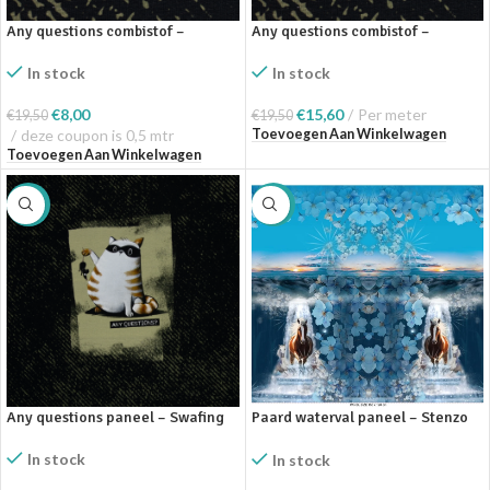
Any questions combistof –
Any questions combistof –
Swafing coupon
Swafing
In stock
In stock
€
8,00
€
15,60
Per meter
€
19,50
€
19,50
Toevoegen Aan Winkelwagen
deze coupon is 0,5 mtr
Toevoegen Aan Winkelwagen
SALE
SALE
Any questions paneel – Swafing
Paard waterval paneel – Stenzo
Textiles
In stock
In stock