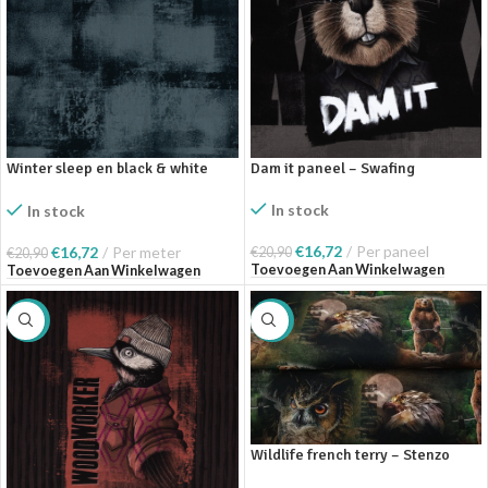
Winter sleep en black & white
Dam it paneel – Swafing
combistof – Swafing
In stock
In stock
€
16,72
Per paneel
€
16,72
Per meter
€
20,90
€
20,90
Toevoegen Aan Winkelwagen
Toevoegen Aan Winkelwagen
SALE
SALE
Wildlife french terry – Stenzo
Textiles