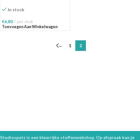
In stock
€
6,80
per stuk
Toevoegen Aan Winkelwagen
←
1
2
Studiospatz is een kleurrijke stoffenwebshop. Op afspraak kan je