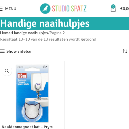
0
MENU
€
0,0
Handige naaihulpjes
Home
Handige naaihulpjes
Pagina 2
Resultaat 13–13 van de 13 resultaten wordt getoond
Show sidebar
Naaldenmagneet kat – Prym