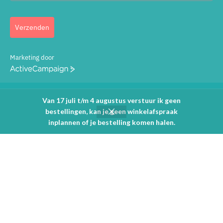
Verzenden
Marketing door
ActiveCampaign
HANDIGE LINKS
Van 17 juli t/m 4 augustus verstuur ik geen
bestellingen, kan je geen winkelafspraak
0
Mijn rekening
inplannen of je bestelling komen halen.
Shop
Filters
Cart
My account
Blog
Cadeaubon
Algemene Voorwaarden
Privacybeleid
Retourbeleid
25 klanten beoordelen Studio Spatz met een 5 / 5 . Lees hun ervaringen.
Wij zijn trots op onze zelfgemaakte foto's. Gebruik ze niet zonder
toestemming. Al onze prijzen zijn inclusief BTW.