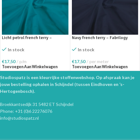
Licht petrol french terry –
Navy french terry – Fabrilogy
Fabrilogy
In stock
In stock
€
17,50
per meter
€
17,50
p/m
Toevoegen Aan Winkelwagen
Toevoegen Aan Winkelwagen
Studiospatz is een kleurrijke stoffenwebshop. Op afspraak kan je
jouw bestelling ophalen in Schijndel (tussen Eindhoven en ‘s-
Hertogenbosch).
Broekkantsedijk 31 5482 ET Schijndel
Phone: +31 (0)6 22276076
info@studiospatz.nl