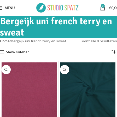
0
MENU
€
0,0
Bergeijk uni french terry en
sweat
Home
Bergeijk uni french terry en sweat
Toont alle 8 resultaten
Show sidebar