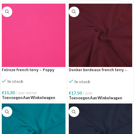
Felroze french terry – Poppy
Donker bordeaux french terry –
Fabrilogy
In stock
In stock
€
15,30
per meter
€
17,50
p/m
Toevoegen Aan Winkelwagen
Toevoegen Aan Winkelwagen