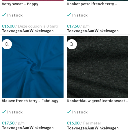
Berry sweat – Poppy
Donker petrol french terry –
Fabrilogy
In stock
In stock
€
16,00
Deze coupon is 0,6mtr
€
17,50
p/m
Toevoegen Aan Winkelwagen
Toevoegen Aan Winkelwagen
Blauwe french terry – Fabrilogy
Donkerblauw gemêleerde sweat –
Poppy
In stock
In stock
€
17,50
p/m
€
16,00
Per meter
Toevoegen Aan Winkelwagen
Toevoegen Aan Winkelwagen