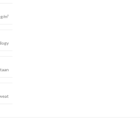
 g/m²
ilogy
staan
weat