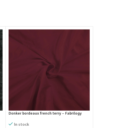
Donker bordeaux french terry – Fabrilogy
Framboos roze fre
In stock
In stock