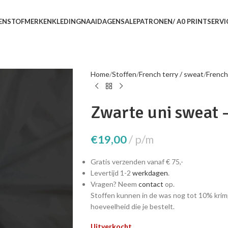
EN
STOFMERKEN
KLEDING
NAAIDAGEN
SALE
PATRONEN/ A0 PRINTSERVI
Home
Stoffen
French terry / sweat
French
Zwarte uni sweat –
€
19,00
p/m
Gratis verzenden vanaf € 75,-
Levertijd 1-2
werkdagen
.
Vragen? Neem
contact
op.
Stoffen kunnen in de was nog tot 10% krim
hoeveelheid die je bestelt.
Uitverkocht