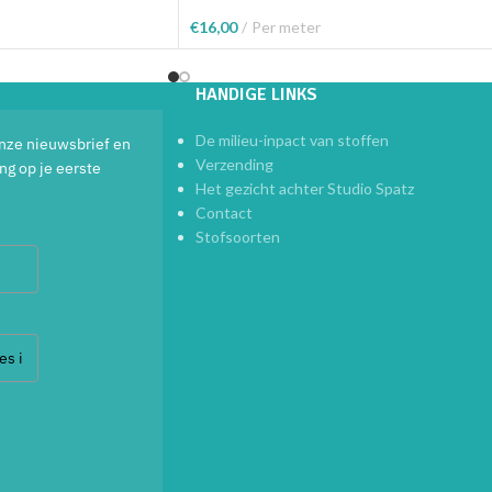
€
16,00
Per meter
elwagen
Toevoegen Aan Winkelwagen
HANDIGE LINKS
De milieu-inpact van stoffen
 onze nieuwsbrief en
Verzending
ng op je eerste
Het gezicht achter Studio Spatz
Contact
Stofsoorten