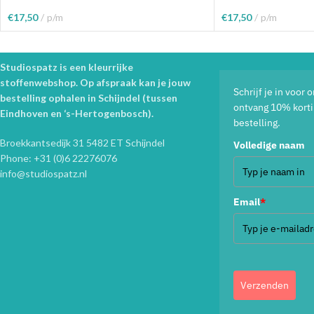
€
17,50
p/m
€
17,50
p/m
Toevoegen Aan Winkelwagen
Toevoegen Aan Wink
Studiospatz is een kleurrijke
stoffenwebshop. Op afspraak kan je jouw
Schrijf je in voor
bestelling ophalen in Schijndel (tussen
ontvang 10% korti
Eindhoven en ‘s-Hertogenbosch).
bestelling.
Broekkantsedijk 31 5482 ET Schijndel
Volledige naam
Phone: +31 (0)6 22276076
info@studiospatz.nl
Email
*
Verzenden