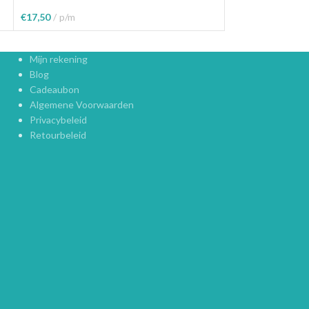
€
17,50
p/m
€
17,50
p/m
Toevoegen Aan Winkelwagen
Toevoegen Aan W
Mijn rekening
Blog
Cadeaubon
Algemene Voorwaarden
Privacybeleid
Retourbeleid