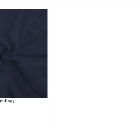
abrilogy
elwagen