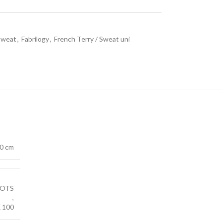
 sweat
,
Fabrilogy
,
French Terry / Sweat uni
0 cm
OTS
,
 100