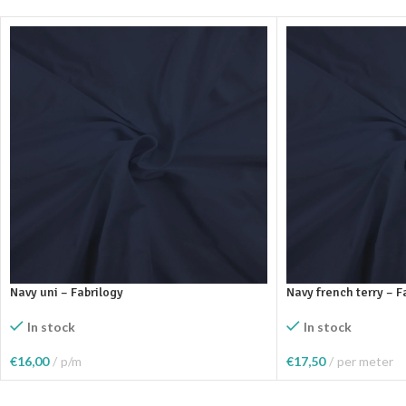
Navy uni – Fabrilogy
Navy french terry – F
In stock
In stock
€
16,00
p/m
€
17,50
per meter
Toevoegen Aan Winkelwagen
Toevoegen Aan Wink