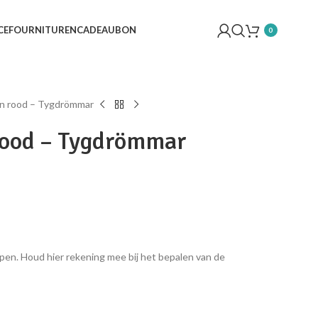
CE
FOURNITUREN
CADEAUBON
0
en rood – Tygdrömmar
 rood – Tygdrömmar
pen. Houd hier rekening mee bij het bepalen van de