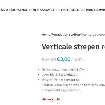
EN
STOFMERKEN
KLEDING
NAAIDAGEN
SALE
PATRONEN/ A0 PRINTSERVI
Home
Foundation stoffen
Verticale strep
Verticale strepen
€
3,00
p/m
€
24,50
Gratis verzenden vanaf € 75,-
Levertijd 1-2
werkdagen
.
Vragen? Neem
contact
op.
Stoffen kunnen in de was nog tot 10% krim
hoeveelheid die je bestelt.
Uitverkocht