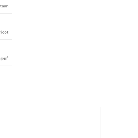
staan
ricot
 g/m²