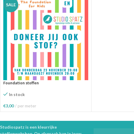
SALE
Foundation stoffen
In stock
€
3,00
per meter
Producten Bekijken
Studiospatz is een kleurrijke
stoffenwebshop. Op afspraak kan je jouw