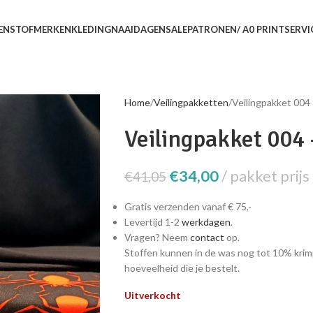
EN
STOFMERKEN
KLEDING
NAAIDAGEN
SALE
PATRONEN/ A0 PRINTSERVI
Home
Veilingpakketten
Veilingpakket 004
Veilingpakket 004 
€
34,00
pakket prijs
€
41,05
Gratis verzenden vanaf € 75,-
Levertijd 1-2
werkdagen
.
Vragen? Neem
contact
op.
Stoffen kunnen in de was nog tot 10% krim
hoeveelheid die je bestelt.
Uitverkocht