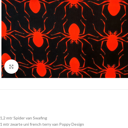
Click to enlarge
1,2 mtr Spider van Swafing
1 mtr zwarte uni french terry van Poppy Design