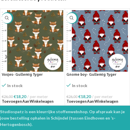
SALE
SALE
Vosjes- Gullemig Tyger
Gnome boy- Gullemig Tyger
In stock
In stock
€
18,20
per meter
€
18,20
per meter
€
26,00
€
26,00
Toevoegen Aan Winkelwagen
Toevoegen Aan Winkelwagen
Studiospatz is een kleurrijke stoffenwebshop. Op afspraak kan je
jouw bestelling ophalen in Schijndel (tussen Eindhoven en ‘s-
Hertogenbosch).