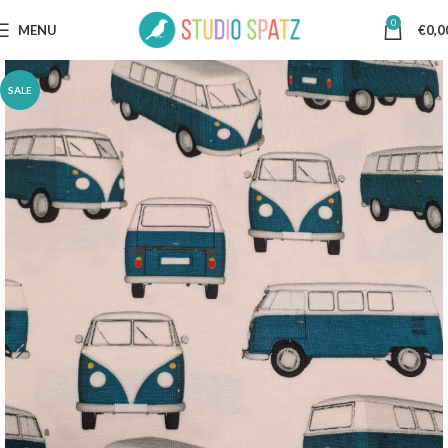
0
MENU
€
0,0
SALE