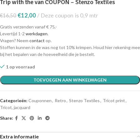
Trip with the van COUPON – Stenzo Textiles
€
12,00
Deze coupon is 0,9 mtr
€
16,50
Gratis verzenden vanaf € 75,-
Levertijd 1-2
werkdagen
.
Vragen? Neem
contact
op.
Stoffen kunnen in de was nog tot 10% krimpen. Houd hier rekening mee
bij het bepalen van de hoeveelheid die je bestelt.
1 op voorraad
TOEVOEGEN AAN WINKELWAGEN
Categorieën:
Couponnen
,
Retro
,
Stenzo Textiles
,
Tricot print
,
Tricot, jacquard
Share:
Extra informatie