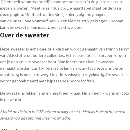
Jij bent zelf verantwoordelijk voor het bestellen in de juiste maat en
meten is weten! Meet je zelf dus op. De maattabel staat
onderaan
deze pagina.
Meetinstructies vind je hier (volgt nog pagina).
van de print
Love yourself
heb ik een kleiner stuk gekregen. Hiervan
kan een sweater t/m maat L gemaakt worden.
Over de sweater
Deze sweater is echt
one of a kind
en wordt gemaakt van french terry*
van ALBstoffe uit oudere collecties. Echte pareltjes die ervoor zorgen
dat je een unieke sweater hebt. Van iedere print kan 1 sweater
gemaakt worden dus twijfel niet te lang als jouw favoriete print erbij
staat, weg is ook echt weg. De prints wisselen regelmatig. De sweater
wordt gecombineerd met bijpassende boordstoffen.
De sweater is lekker lang en heeft een kraag. Hij is heerlijk warm en cozy
in de winter!
Model op de foto is 1,78 mtr en draagt maat L. Helaas is de print van de
sweater op de foto niet meer voorradig.