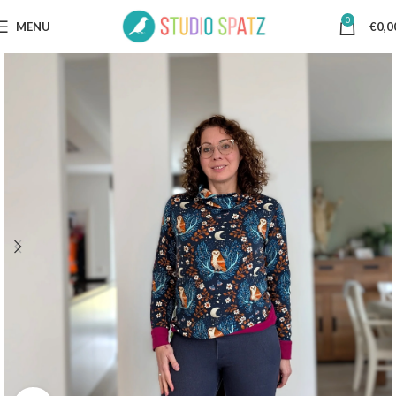
0
MENU
€
0,0