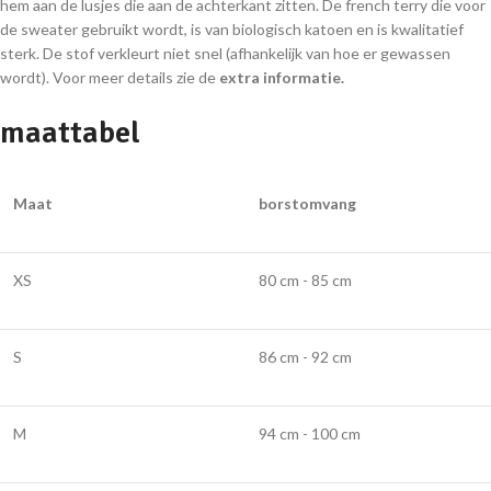
hem aan de lusjes die aan de achterkant zitten. De french terry die voor
de sweater gebruikt wordt, is van biologisch katoen en is kwalitatief
sterk. De stof verkleurt niet snel (afhankelijk van hoe er gewassen
wordt). Voor meer details zie de
extra informatie.
maattabel
Maat
borstomvang
XS
80 cm - 85 cm
S
86 cm - 92 cm
M
94 cm - 100 cm