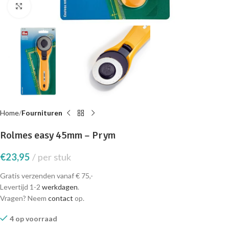
Click to enlarge
Home
Fournituren
Rolmes easy 45mm – Prym
€
23,95
per stuk
Gratis verzenden vanaf € 75,-
Levertijd 1-2
werkdagen
.
Vragen? Neem
contact
op.
4 op voorraad