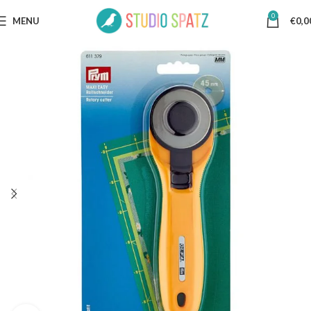
0
MENU
€
0,0