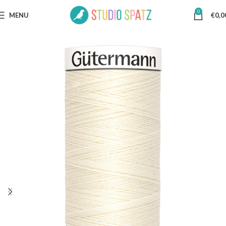
0
MENU
€
0,0