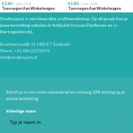
€
2,80
per stuk
€
2,80
per stuk
Toevoegen Aan Winkelwagen
Toevoegen Aan Winkelwagen
Studiospatz is een kleurrijke stoffenwebshop. Op afspraak kan je
jouw bestelling ophalen in Schijndel (tussen Eindhoven en ‘s-
Hertogenbosch).
Broekkantsedijk 31 5482 ET Schijndel
Phone: +31 (0)6 22276076
info@studiospatz.nl
Schrijf je in voor onze nieuwsbrief en ontvang 10% korting op je
eerste bestelling.
Volledige naam