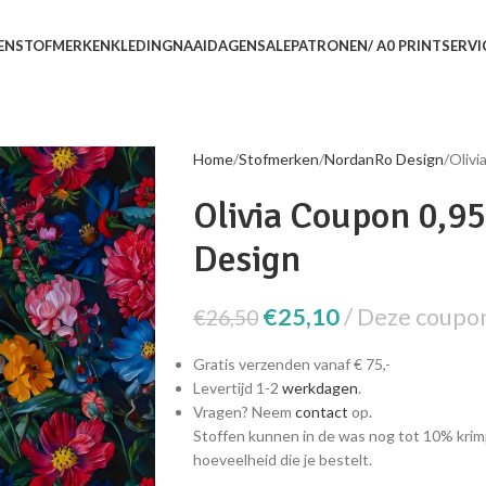
EN
STOFMERKEN
KLEDING
NAAIDAGEN
SALE
PATRONEN/ A0 PRINTSERVI
Home
Stofmerken
NordanRo Design
Olivi
Olivia Coupon 0,9
Design
€
25,10
Deze coupon 
€
26,50
Gratis verzenden vanaf € 75,-
Levertijd 1-2
werkdagen
.
Vragen? Neem
contact
op.
Stoffen kunnen in de was nog tot 10% krim
hoeveelheid die je bestelt.