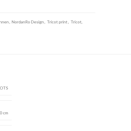
nnen
,
NordanRo Design
,
Tricot print
,
Tricot,
OTS
0 cm