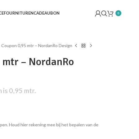
CE
FOURNITUREN
CADEAUBON
0
a Coupon 0,95 mtr – NordanRo Design
5 mtr – NordanRo
is 0,95 mtr.
pen. Houd hier rekening mee bij het bepalen van de