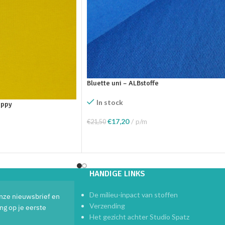
Bluette uni – ALBstoffe
In stock
oppy
€
17,20
p/m
€
21,50
Toevoegen Aan Winkelwagen
elwagen
HANDIGE LINKS
De milieu-inpact van stoffen
 onze nieuwsbrief en
Verzending
ng op je eerste
Het gezicht achter Studio Spatz