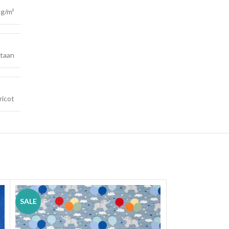
 g/m²
staan
ricot
SALE
SALE