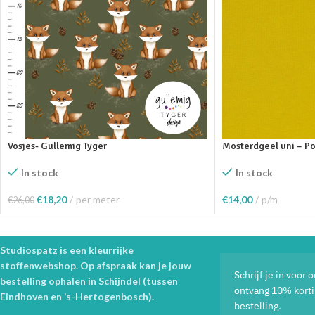
Vosjes- Gullemig Tyger
Mosterdgeel uni – P
In stock
In stock
€
18,20
per meter
€
14,00
p/m
€
26,00
Toevoegen Aan Winkelwagen
Toevoegen Aan Wink
Studiospatz is een kleurrijke
stoffenwebshop. Op afspraak kan je jouw
Schrijf je in voor
bestelling ophalen in Schijndel (tussen
ontvang 10% korti
Eindhoven en ‘s-Hertogenbosch).
bestelling.