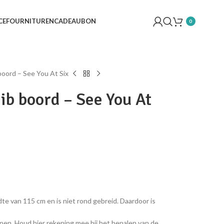
CE
FOURNITUREN
CADEAUBON
0
 boord – See You At Six
rib boord – See You At
te van 115 cm en is niet rond gebreid. Daardoor is
pen. Houd hier rekening mee bij het bepalen van de