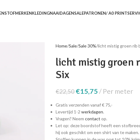
EN
STOFMERKEN
KLEDING
NAAIDAGEN
SALE
PATRONEN/ A0 PRINTSERVI
Home
Sale
Sale 30%
licht mistig groen rib
licht mistig groen 
Six
€
15,75
Per meter
€
22,50
Gratis verzenden vanaf € 75,-
Levertijd 1-2
werkdagen
.
Vragen? Neem
contact
op.
Let op: deze boordstof heeft een stofbreed
hij ook geschikt om een shirt van te maken.
Stoffen kunnen in de was nog tot 10% krim