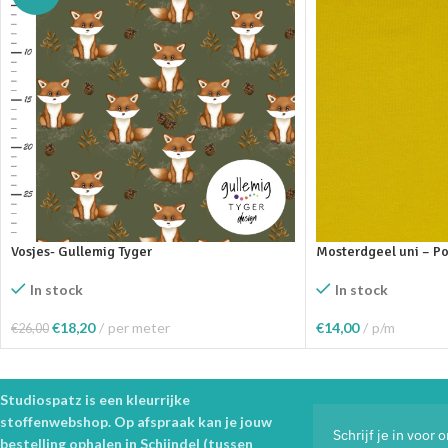
Vosjes- Gullemig Tyger
Mosterdgeel uni – P
In stock
In stock
€
18,20
per meter
€
14,00
p/m
€
26,00
Toevoegen Aan Winkelwagen
Toevoegen Aan Wink
Studiospatz is een kleurrijke
stoffenwebshop. Op afspraak kan je jouw
Schrijf je in voor
bestelling ophalen in Schijndel (tussen