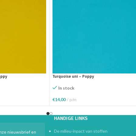
oppy
Turquoise uni – Poppy
In stock
€
14,00
p/m
elwagen
Toevoegen Aan Winkelwagen
HANDIGE LINKS
De milieu-inpact van stoffen
 onze nieuwsbrief en