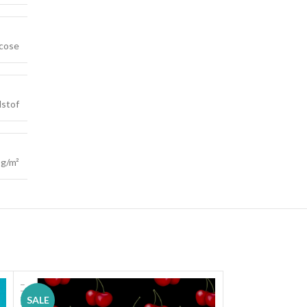
scose
stof
 g/m²
SALE
SALE