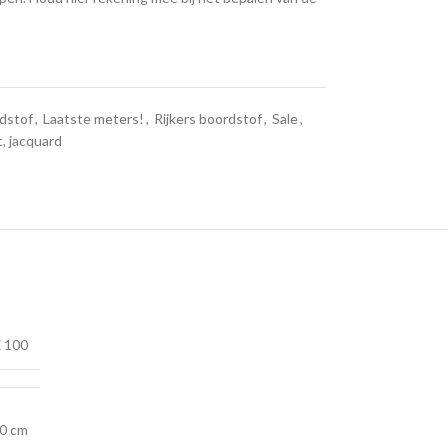
dstof
,
Laatste meters!
,
Rijkers boordstof
,
Sale
,
t, jacquard
 100
0 cm