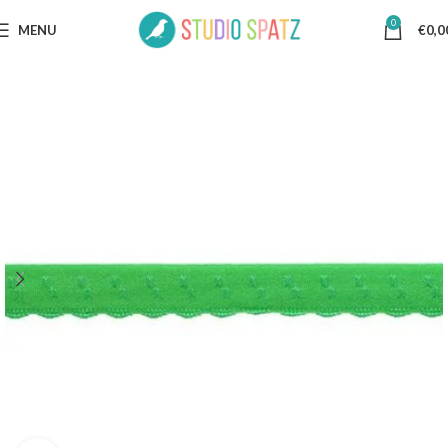
0
MENU
€
0,0