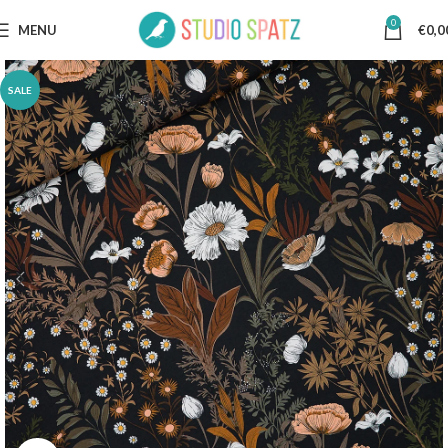
0
MENU
€
0,0
SALE