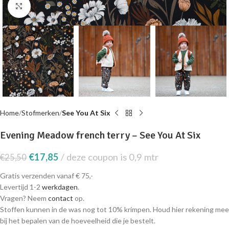
Click to enlarge
Home
Stofmerken
See You At Six
Evening Meadow french terry – See You At Six
€
17,85
deze coupon is 0,9 mtr
€
25,50
Gratis verzenden vanaf € 75,-
Levertijd 1-2
werkdagen
.
Vragen? Neem
contact
op.
Stoffen kunnen in de was nog tot 10% krimpen. Houd hier rekening mee
bij het bepalen van de hoeveelheid die je bestelt.