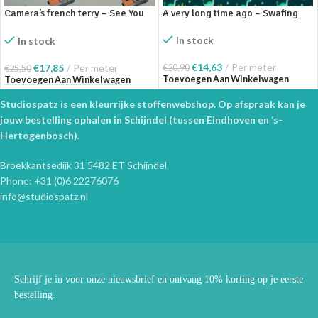
Camera’s french terry – See You
A very long time ago – Swafing
At Six
In stock
In stock
€
14,63
Per meter
€
17,85
Per meter
€
20,90
€
25,50
Toevoegen Aan Winkelwagen
Toevoegen Aan Winkelwagen
Studiospatz is een kleurrijke stoffenwebshop. Op afspraak kan je
jouw bestelling ophalen in Schijndel (tussen Eindhoven en ‘s-
Hertogenbosch).
Broekkantsedijk 31 5482 ET Schijndel
Phone: +31 (0)6 22276076
info@studiospatz.nl
Schrijf je in voor onze nieuwsbrief en ontvang 10% korting op je eerste
bestelling.