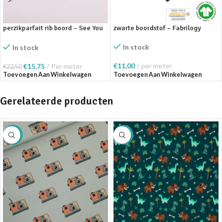
perzikparfait rib boord – See You
zwarte boordstof – Fabrilogy
At Six
In stock
In stock
€
11,00
per meter
€
15,75
Per meter
€
22,50
Toevoegen Aan Winkelwagen
Toevoegen Aan Winkelwagen
Gerelateerde producten
SALE
SALE