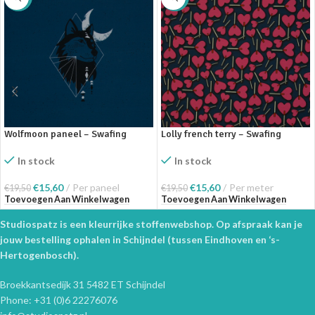
Wolfmoon paneel – Swafing
Lolly french terry – Swafing
In stock
In stock
€
15,60
Per paneel
€
15,60
Per meter
€
19,50
€
19,50
Toevoegen Aan Winkelwagen
Toevoegen Aan Winkelwagen
Studiospatz is een kleurrijke stoffenwebshop. Op afspraak kan je
jouw bestelling ophalen in Schijndel (tussen Eindhoven en ‘s-
Hertogenbosch).
Broekkantsedijk 31 5482 ET Schijndel
Phone: +31 (0)6 22276076