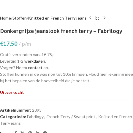
Home
Stoffen
Knitted en French Terry jeans
Donkergrijze jeanslook french terry – Fabrilogy
€
17,50
p/m
Gratis verzenden vanaf € 75,-
Levertijd 1-2
werkdagen
.
Vragen? Neem
contact
op.
Stoffen kunnen in de was nog tot 10% krimpen. Houd hier rekening mee
bij het bepalen van de hoeveelheid die je bestelt.
Uitverkocht
Artikelnummer:
2093
Categorieën:
Fabrilogy
,
French Terry / Sweat print
,
Knitted en French
Terry jeans