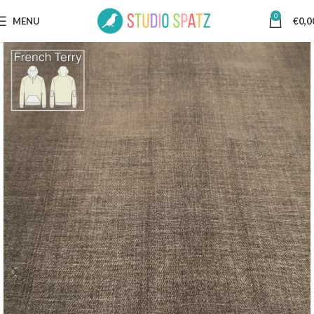
0
MENU
€
0,0