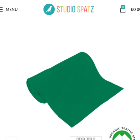
0
MENU
€
0,0