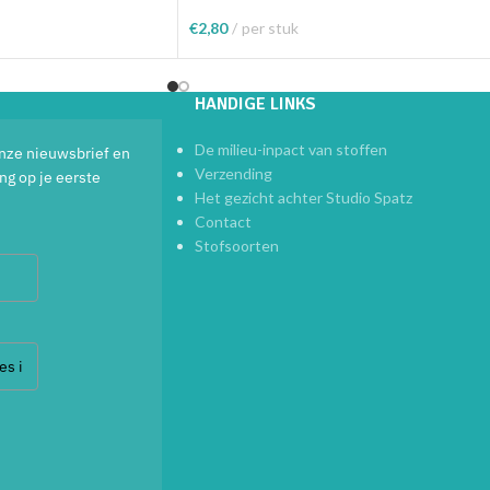
€
2,80
per stuk
Toevoegen Aan Winkelwagen
elwagen
HANDIGE LINKS
De milieu-inpact van stoffen
 onze nieuwsbrief en
Verzending
ng op je eerste
Het gezicht achter Studio Spatz
Contact
Stofsoorten