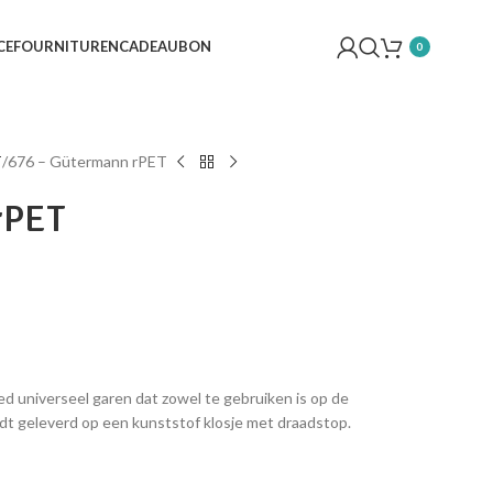
CE
FOURNITUREN
CADEAUBON
0
T
676 – Gütermann rPET
rPET
d universeel garen dat zowel te gebruiken is op de
dt geleverd op een kunststof klosje met draadstop.