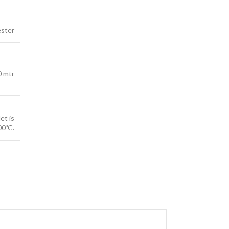
ester
 mtr
et is
00ºC.