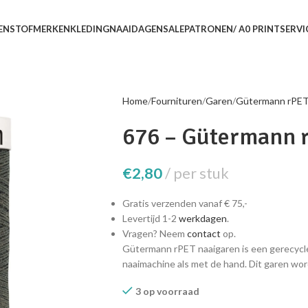
EN
STOFMERKEN
KLEDING
NAAIDAGEN
SALE
PATRONEN/ A0 PRINTSERVI
Home
Fournituren
Garen
Gütermann rPE
676 – Gütermann 
€
2,80
per stuk
Gratis verzenden vanaf € 75,-
Levertijd 1-2
werkdagen
.
Vragen? Neem
contact
op.
Gütermann rPET naaigaren is een gerecycle
naaimachine als met de hand. Dit garen wor
3 op voorraad