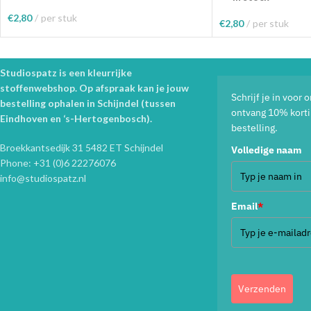
€
2,80
per stuk
€
2,80
per stuk
Toevoegen Aan Winkelwagen
Toevoegen Aan Wink
Studiospatz is een kleurrijke
stoffenwebshop. Op afspraak kan je jouw
Schrijf je in voor
bestelling ophalen in Schijndel (tussen
ontvang 10% korti
Eindhoven en ‘s-Hertogenbosch).
bestelling.
Broekkantsedijk 31 5482 ET Schijndel
Volledige naam
Phone: +31 (0)6 22276076
info@studiospatz.nl
Email
*
Verzenden