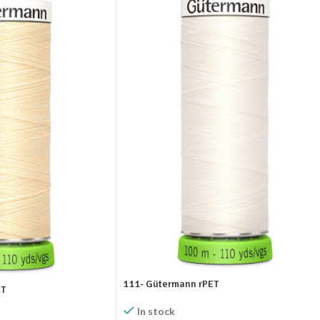
111- Gütermann rPET
ET
In stock