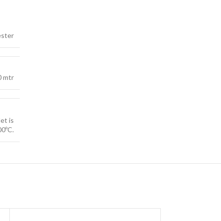
ester
 mtr
et is
00ºC.