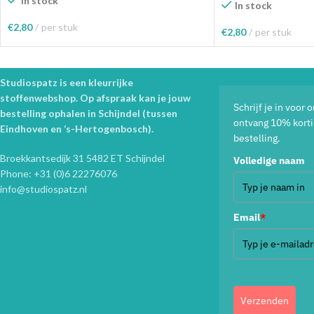
In stock
In stock
€
2,80
per stuk
€
2,80
per stuk
Toevoegen Aan Winkelwagen
Toevoegen Aan Wink
Studiospatz is een kleurrijke
stoffenwebshop. Op afspraak kan je jouw
Schrijf je in voor
bestelling ophalen in Schijndel (tussen
ontvang 10% korti
Eindhoven en ‘s-Hertogenbosch).
bestelling.
Broekkantsedijk 31 5482 ET Schijndel
Volledige naam
Phone: +31 (0)6 22276076
info@studiospatz.nl
Email
*
Verzenden