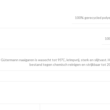
100% gerecycled poly
100
Gütermann naaigaren is wasecht tot 95ºC, krimpvrij, sterk en slijtvast. H
bestand tegen chemisch reinigen en strijkbaar tot 2