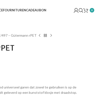
CE
FOURNITUREN
CADEAUBON
0
T
497 – Gütermann rPET
rPET
d universeel garen dat zowel te gebruiken is op de
dt geleverd op een kunststof klosje met draadstop.