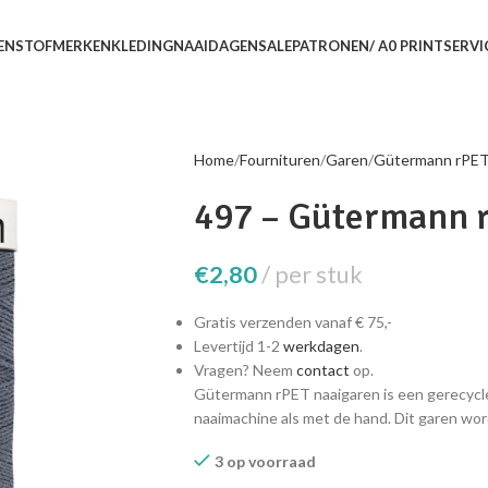
EN
STOFMERKEN
KLEDING
NAAIDAGEN
SALE
PATRONEN/ A0 PRINTSERVI
Home
Fournituren
Garen
Gütermann rPE
497 – Gütermann 
€
2,80
per stuk
Gratis verzenden vanaf € 75,-
Levertijd 1-2
werkdagen
.
Vragen? Neem
contact
op.
Gütermann rPET naaigaren is een gerecycle
naaimachine als met de hand. Dit garen wor
3 op voorraad