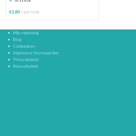
In stock
€
2,80
per stuk
Toevoegen Aan Winkelwagen
Mijn rekening
Blog
Cadeaubon
Algemene Voorwaarden
Privacybeleid
Retourbeleid