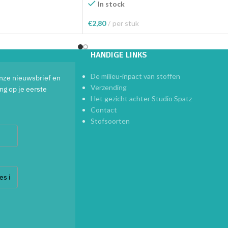
In stock
€
2,80
per stuk
elwagen
Toevoegen Aan Winkelwagen
HANDIGE LINKS
De milieu-inpact van stoffen
 onze nieuwsbrief en
Verzending
ng op je eerste
Het gezicht achter Studio Spatz
Contact
Stofsoorten