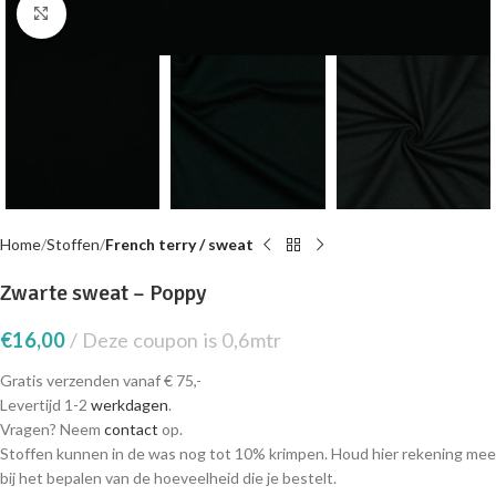
Click to enlarge
Home
Stoffen
French terry / sweat
Zwarte sweat – Poppy
€
16,00
Deze coupon is 0,6mtr
Gratis verzenden vanaf € 75,-
Levertijd 1-2
werkdagen
.
Vragen? Neem
contact
op.
Stoffen kunnen in de was nog tot 10% krimpen. Houd hier rekening mee
bij het bepalen van de hoeveelheid die je bestelt.