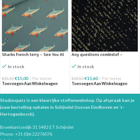
Sharks french terry – See You At
Any questions combistof –
Six
Swafing
In stock
In stock
€
15,00
Per meter
€
15,60
Per meter
€
25,50
€
19,50
Toevoegen Aan Winkelwagen
Toevoegen Aan Winkelwagen
Studiospatz is een kleurrijke stoffenwebshop. Op afspraak kan je
jouw bestelling ophalen in Schijndel (tussen Eindhoven en ‘s-
Hertogenbosch).
Broekkantsedijk 31 5482 ET Schijndel
Phone: +31 (0)6 22276076