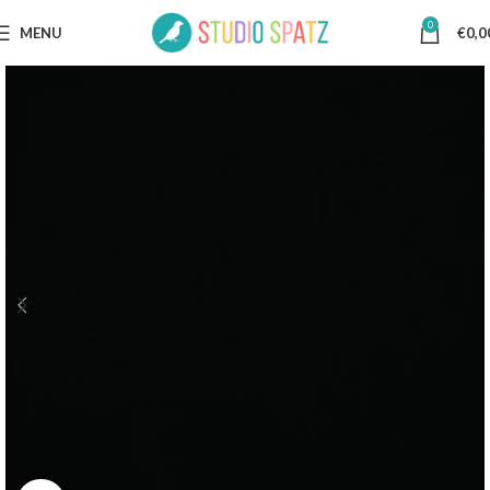
0
MENU
€
0,0