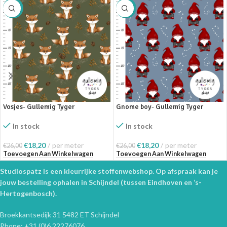
SALE
SALE
Vosjes- Gullemig Tyger
Gnome boy- Gullemig Tyger
In stock
In stock
€
18,20
per meter
€
18,20
per meter
€
26,00
€
26,00
Toevoegen Aan Winkelwagen
Toevoegen Aan Winkelwagen
Studiospatz is een kleurrijke stoffenwebshop. Op afspraak kan je
jouw bestelling ophalen in Schijndel (tussen Eindhoven en ‘s-
Hertogenbosch).
Broekkantsedijk 31 5482 ET Schijndel
Phone: +31 (0)6 22276076