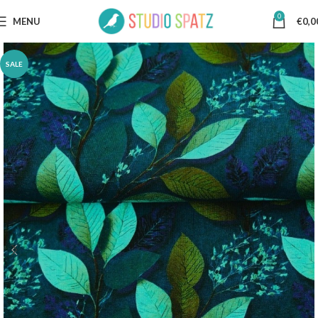
0
MENU
€
0,0
SALE