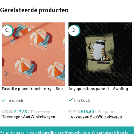
Gerelateerde producten
SALE
SALE
Favorite place french terry – See
Any questions paneel – Swafing
You At Six
In stock
In stock
€
15,60
Per paneel
€
17,85
Per meter
€
19,50
€
25,50
Toevoegen Aan Winkelwagen
Toevoegen Aan Winkelwagen
Studiospatz is een kleurrijke stoffenwebshop. Op afspraak kan je