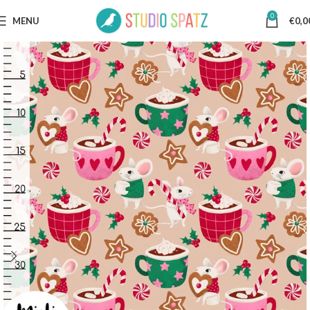
0
MENU
€
0,0