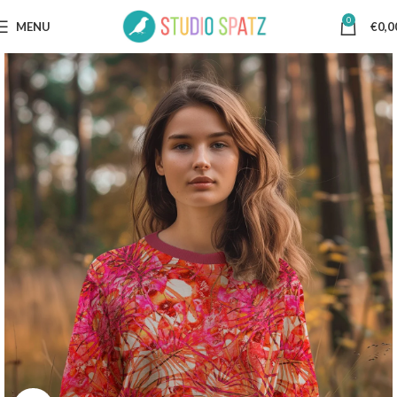
0
MENU
€
0,0