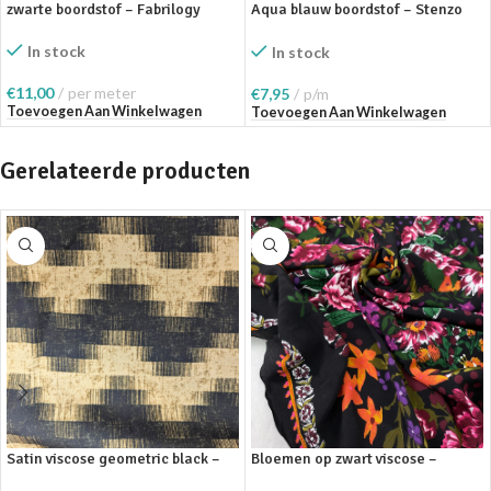
zwarte boordstof – Fabrilogy
Aqua blauw boordstof – Stenzo
Textiles
In stock
In stock
€
11,00
per meter
€
7,95
p/m
Toevoegen Aan Winkelwagen
Toevoegen Aan Winkelwagen
Gerelateerde producten
Satin viscose geometric black –
Bloemen op zwart viscose –
Deadstock
Deadstock