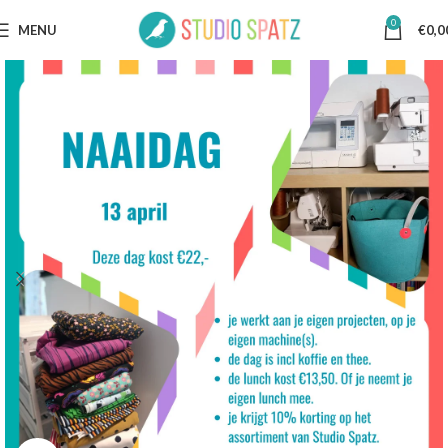
0
MENU
€
0,0