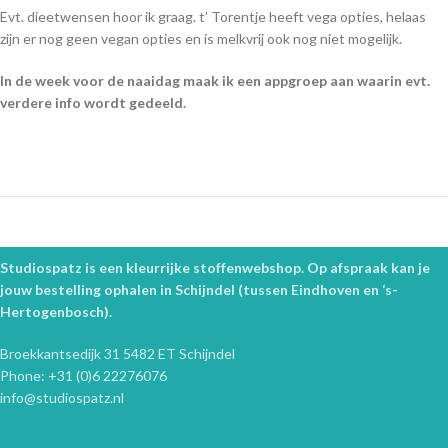
Evt. dieetwensen hoor ik graag. t’ Torentje heeft vega opties, helaas
zijn er nog geen vegan opties en is melkvrij ook nog niet mogelijk.
In de week voor de naaidag maak ik een appgroep aan waarin evt.
verdere info wordt gedeeld.
Studiospatz is een kleurrijke stoffenwebshop. Op afspraak kan je
jouw bestelling ophalen in Schijndel (tussen Eindhoven en ‘s-
Hertogenbosch).
Broekkantsedijk 31 5482 ET Schijndel
Phone: +31 (0)6 22276076
info@studiospatz.nl