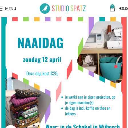
0
MENU
€
0,0