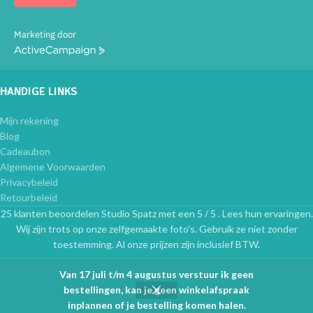
Marketing door
ActiveCampaign
HANDIGE LINKS
Mijn rekening
Blog
Cadeaubon
Algemene Voorwaarden
Privacybeleid
Retourbeleid
25 klanten beoordelen Studio Spatz met een 5 / 5 . Lees hun ervaringen.
Wij zijn trots op onze zelfgemaakte foto's. Gebruik ze niet zonder
toestemming. Al onze prijzen zijn inclusief BTW.
Van 17 juli t/m 4 augustus verstuur ik geen
bestellingen, kan je geen winkelafspraak
0
inplannen of je bestelling komen halen.
Shop
Cart
My account