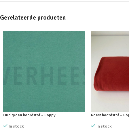
Gerelateerde producten
Oud groen boordstof – Poppy
Roest boordstof – Po
In stock
In stock