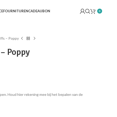
CE
FOURNITUREN
CADEAUBON
0
ffs – Poppy
 – Poppy
pen. Houd hier rekening mee bij het bepalen van de