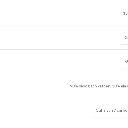
13
G
6
90% biologisch katoen, 10% ela
Cuffs van 7 cm h