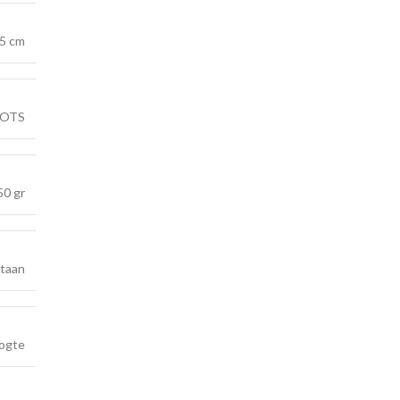
5 cm
OTS
50 gr
staan
oogte