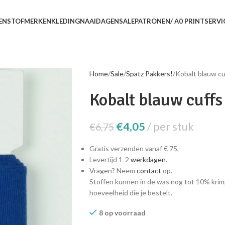
EN
STOFMERKEN
KLEDING
NAAIDAGEN
SALE
PATRONEN/ A0 PRINTSERVI
Home
Sale
Spatz Pakkers!
Kobalt blauw cu
Kobalt blauw cuffs
€
4,05
per stuk
€
6,75
Gratis verzenden vanaf € 75,-
Levertijd 1-2
werkdagen
.
Vragen? Neem
contact
op.
Stoffen kunnen in de was nog tot 10% krim
hoeveelheid die je bestelt.
8 op voorraad