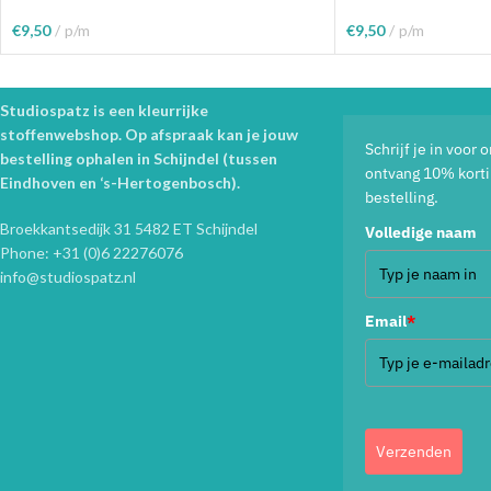
€
9,50
p/m
€
9,50
p/m
Toevoegen Aan Winkelwagen
Toevoegen Aan Wink
Studiospatz is een kleurrijke
stoffenwebshop. Op afspraak kan je jouw
Schrijf je in voor
bestelling ophalen in Schijndel (tussen
ontvang 10% korti
Eindhoven en ‘s-Hertogenbosch).
bestelling.
Broekkantsedijk 31 5482 ET Schijndel
Volledige naam
Phone: +31 (0)6 22276076
info@studiospatz.nl
Email
*
Verzenden