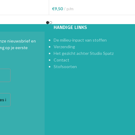
€
9,50
p/m
elwagen
Toevoegen Aan Winkelwagen
HANDIGE LINKS
De milieu-inpact van stoffen
 onze nieuwsbrief en
Verzending
ng op je eerste
Het gezicht achter Studio Spatz
Contact
Stofsoorten