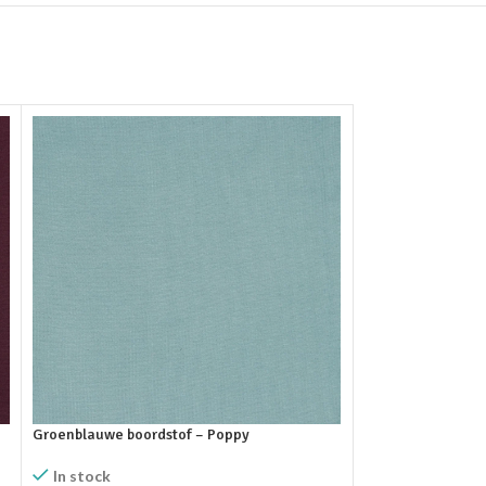
Rosa boordstof – 
Groenblauwe boordstof – Poppy
In stock
In stock