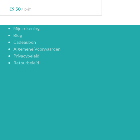
€
9,50
p/m
€
9,50
p/m
Toevoegen Aan W
Toevoegen Aan Winkelwagen
Mijn rekening
Blog
Cadeaubon
Algemene Voorwaarden
Privacybeleid
Retourbeleid