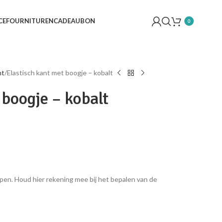
CE
FOURNITUREN
CADEAUBON
0
nt
Elastisch kant met boogje – kobalt
 boogje – kobalt
pen. Houd hier rekening mee bij het bepalen van de