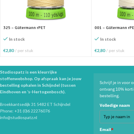
325 – Gütermann rPET
001 – Gütermann rP
In stock
In stock
€
2,80
per stuk
€
2,80
per stuk
Toevoegen Aan Winkelwagen
Toevoegen Aan Wink
Studiospatz is een kleurrijke
stoffenwebshop. Op afspraak kan je jouw
Schrijf je in voor
bestelling ophalen in Schijndel (tussen
ontvang 10% korti
Eindhoven en ‘s-Hertogenbosch).
bestelling.
Broekkantsedijk 31 5482 ET Schijndel
Volledige naam
Phone: +31 (0)6 22276076
info@studiospatz.nl
Email
*