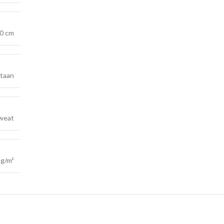
0 cm
staan
weat
 g/m²