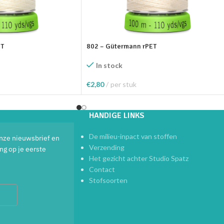
ET
802 – Gütermann rPET
In stock
€
2,80
per stuk
elwagen
Toevoegen Aan Winkelwagen
HANDIGE LINKS
De milieu-inpact van stoffen
 onze nieuwsbrief en
Verzending
ng op je eerste
Het gezicht achter Studio Spatz
Contact
Stofsoorten