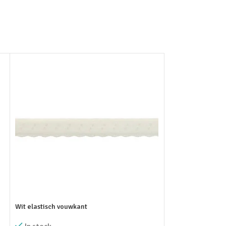
Groen elastisch 
Wit elastisch vouwkant
In stock
In stock