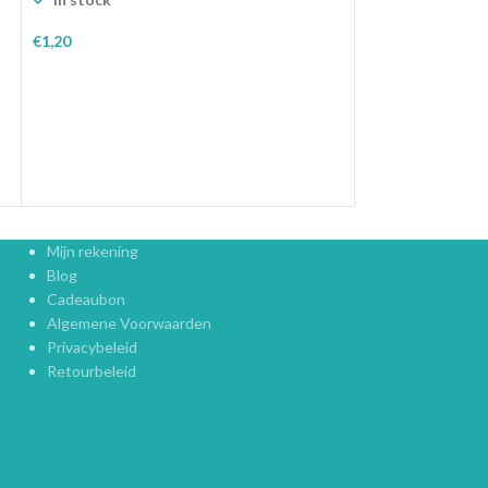
€
1,20
€
1,20
Toevoegen Aan W
Toevoegen Aan Winkelwagen
Mijn rekening
Blog
Cadeaubon
Algemene Voorwaarden
Privacybeleid
Retourbeleid