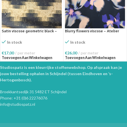
Satin viscose geometric black –
Blurry flowers viscose – Atelier
Deadstock
Jupe
In stock
In stock
€
17,00
per meter
€
26,00
per meter
Toevoegen Aan Winkelwagen
Toevoegen Aan Winkelwagen
Studiospatz is een kleurrijke stoffenwebshop. Op afspraak kan je
jouw bestelling ophalen in Schijndel (tussen Eindhoven en ‘s-
Hertogenbosch).
Broekkantsedijk 31 5482 ET Schijndel
Phone: +31 (0)6 22276076
info@studiospatz.nl