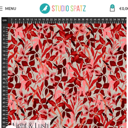
0
MENU
€
0,0