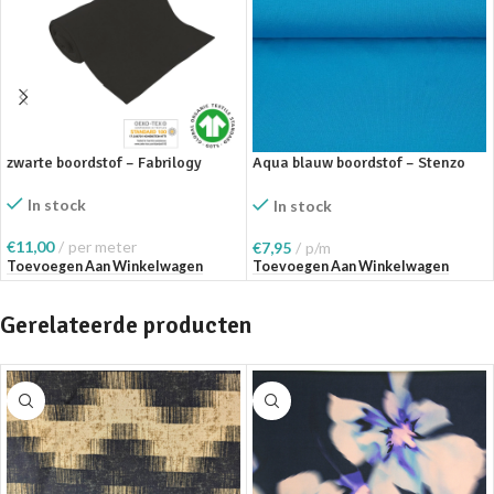
zwarte boordstof – Fabrilogy
Aqua blauw boordstof – Stenzo
Textiles
In stock
In stock
€
11,00
per meter
€
7,95
p/m
Toevoegen Aan Winkelwagen
Toevoegen Aan Winkelwagen
Gerelateerde producten