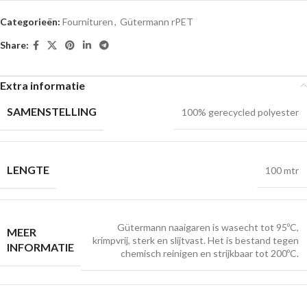
Categorieën:
Fournituren
,
Gütermann rPET
Share:
Extra informatie
SAMENSTELLING
100% gerecycled polyester
LENGTE
100 mtr
Gütermann naaigaren is wasecht tot 95ºC,
MEER
krimpvrij, sterk en slijtvast. Het is bestand tegen
INFORMATIE
chemisch reinigen en strijkbaar tot 200ºC.