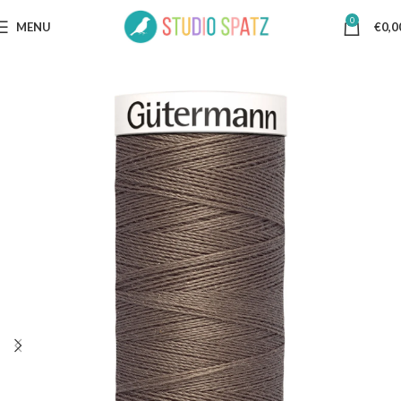
0
MENU
€
0,0