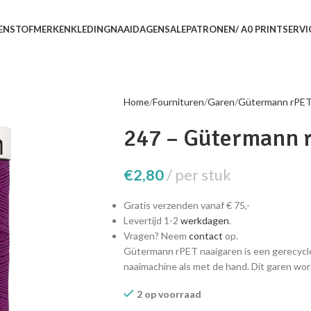
EN
STOFMERKEN
KLEDING
NAAIDAGEN
SALE
PATRONEN/ A0 PRINTSERVI
Home
Fournituren
Garen
Gütermann rPE
247 – Gütermann 
€
2,80
per stuk
Gratis verzenden vanaf € 75,-
Levertijd 1-2
werkdagen
.
Vragen? Neem
contact
op.
Gütermann rPET naaigaren is een gerecycle
naaimachine als met de hand. Dit garen wor
2 op voorraad