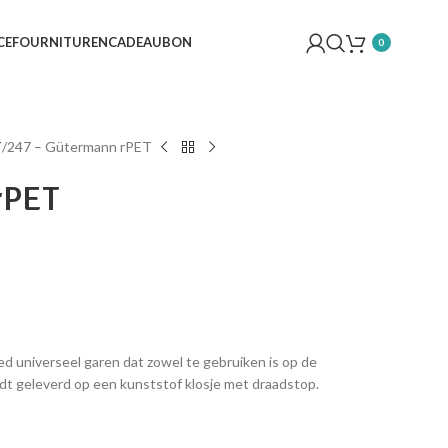
CE
FOURNITUREN
CADEAUBON
0
T
247 – Gütermann rPET
rPET
d universeel garen dat zowel te gebruiken is op de
dt geleverd op een kunststof klosje met draadstop.