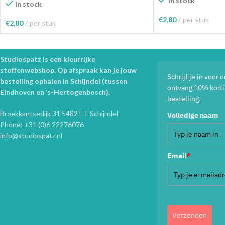
In stock
In stock
€
2,80
per stuk
€
2,80
per stuk
Toevoegen Aan Wink
Toevoegen Aan Winkelwagen
Studiospatz is een kleurrijke
stoffenwebshop. Op afspraak kan je jouw
Schrijf je in voor
bestelling ophalen in Schijndel (tussen
ontvang 10% korti
Eindhoven en ‘s-Hertogenbosch).
bestelling.
Broekkantsedijk 31 5482 ET Schijndel
Volledige naam
Phone: +31 (0)6 22276076
info@studiospatz.nl
Email
*
Verzenden