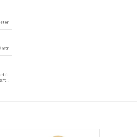
ester
 mtr
et is
00ºC.