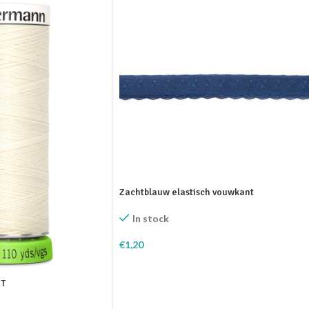
Zachtblauw elastisch vouwkant
In stock
€
1,20
Toevoegen Aan Winkelwagen
ET