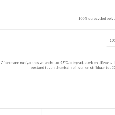
100% gerecycled poly
100
Gütermann naaigaren is wasecht tot 95ºC, krimpvrij, sterk en slijtvast. H
bestand tegen chemisch reinigen en strijkbaar tot 2