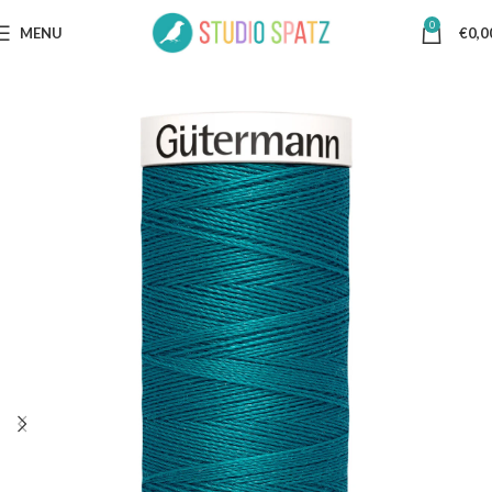
0
MENU
€
0,0