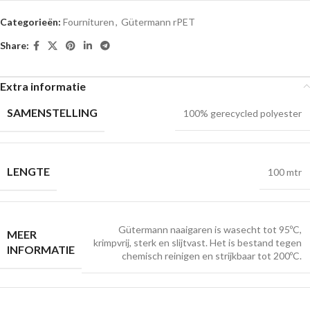
Categorieën:
Fournituren
,
Gütermann rPET
Share:
Extra informatie
SAMENSTELLING
100% gerecycled polyester
LENGTE
100 mtr
Gütermann naaigaren is wasecht tot 95ºC,
MEER
krimpvrij, sterk en slijtvast. Het is bestand tegen
INFORMATIE
chemisch reinigen en strijkbaar tot 200ºC.