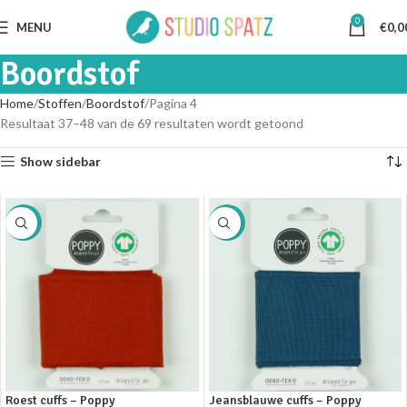
0
MENU
€
0,0
Boordstof
Home
Stoffen
Boordstof
Pagina 4
Resultaat 37–48 van de 69 resultaten wordt getoond
Show sidebar
SALE
SALE
Roest cuffs – Poppy
Jeansblauwe cuffs – Poppy