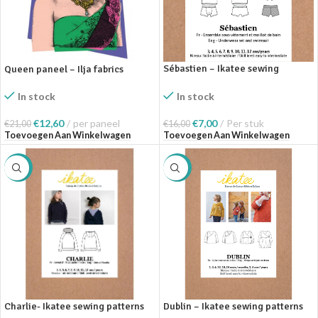
Sébastien – Ikatee sewing
Queen paneel – Ilja fabrics
patterns
In stock
In stock
€
12,60
per paneel
€
7,00
Per stuk
€
21,00
€
16,00
Toevoegen Aan Winkelwagen
Toevoegen Aan Winkelwagen
SALE
SALE
Charlie- Ikatee sewing patterns
Dublin – Ikatee sewing patterns