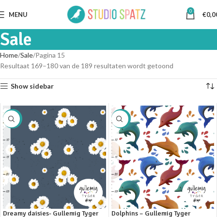
0
MENU
€
0,0
Sale
Home
Sale
Pagina 15
Resultaat 169–180 van de 189 resultaten wordt getoond
Show sidebar
SALE
SALE
Dreamy daisies- Gullemig Tyger
Dolphins – Gullemig Tyger