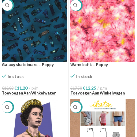
SALE
SALE
Galaxy skateboard – Poppy
Warm batik – Poppy
In stock
In stock
€
11,20
p/m
€
12,25
p/m
€
16,00
€
17,50
Toevoegen Aan Winkelwagen
Toevoegen Aan Winkelwagen
SALE
SALE