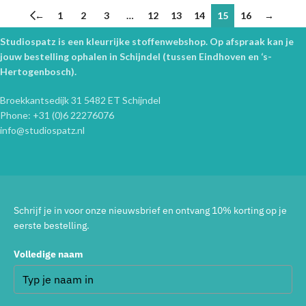
←
1
2
3
…
12
13
14
15
16
→
Studiospatz is een kleurrijke stoffenwebshop. Op afspraak kan je
jouw bestelling ophalen in Schijndel (tussen Eindhoven en ‘s-
Hertogenbosch).
Broekkantsedijk 31 5482 ET Schijndel
Phone: +31 (0)6 22276076
info@studiospatz.nl
Schrijf je in voor onze nieuwsbrief en ontvang 10% korting op je
eerste bestelling.
Volledige naam